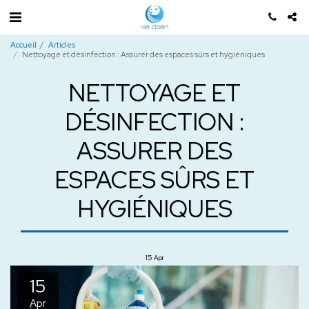
Accueil
Articles
Nettoyage et désinfection : Assurer des espaces sûrs et hygiéniques
NETTOYAGE ET
DÉSINFECTION :
ASSURER DES
ESPACES SÛRS ET
HYGIÉNIQUES
15
Apr
15
Apr