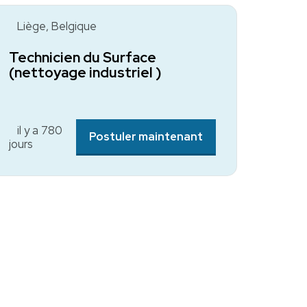
Liège, Belgique
Technicien du Surface
(nettoyage industriel )
il y a 780
Postuler maintenant
jours